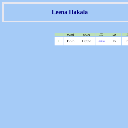
Leena Hakala
vuosi
seura
I/L
up
l
1996
Lippo
länsi
1v
1