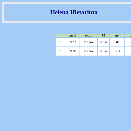
Helena Hietarinta
vuosi
seura
I/L
up
l
1972
KaKa
länsi
3k
1
1978
KaKa
länsi
vai+
2