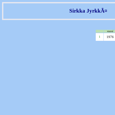
Sirkka JyrkkÃ¤
vuosi
1976
1