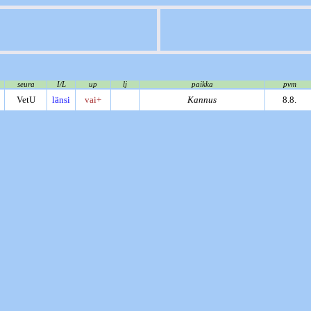
seura
I/L
up
lj
paikka
pvm
VetU
länsi
vai+
Kannus
8.8.