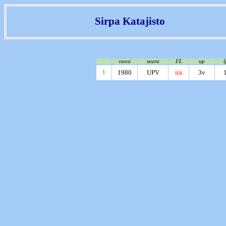
Sirpa Katajisto
vuosi
seura
I/L
up
l
1980
UPV
itä
3v
1