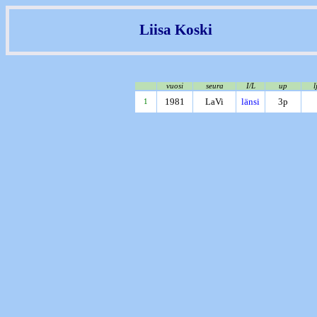
Liisa Koski
vuosi
seura
I/L
up
l
1981
LaVi
länsi
3p
1