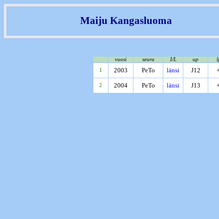
Maiju Kangasluoma
vuosi
seura
I/L
up
l
2003
PeTo
länsi
J12
1
2004
PeTo
länsi
J13
2