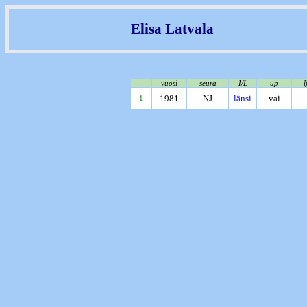
Elisa Latvala
vuosi
seura
I/L
up
l
1981
NJ
länsi
vai
1