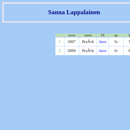
Sanna Lappalainen
vuosi
seura
I/L
up
l
2007
PesÃ¤k
länsi
3v
1
2009
PesÃ¤k
länsi
3v
2