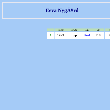
Eeva NygÃ¥rd
vuosi
seura
I/L
up
l
1999
Lippo
länsi
J10
1