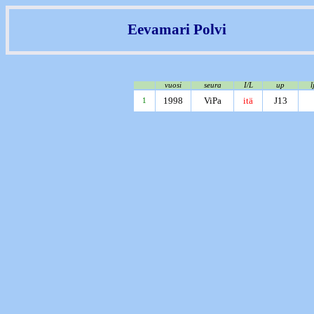
Eevamari Polvi
vuosi
seura
I/L
up
l
1998
ViPa
itä
J13
1