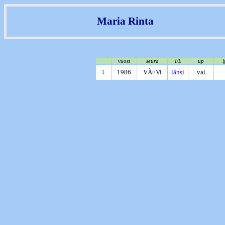
Maria Rinta
vuosi
seura
I/L
up
l
1986
VÃ¤Vi
länsi
vai
1