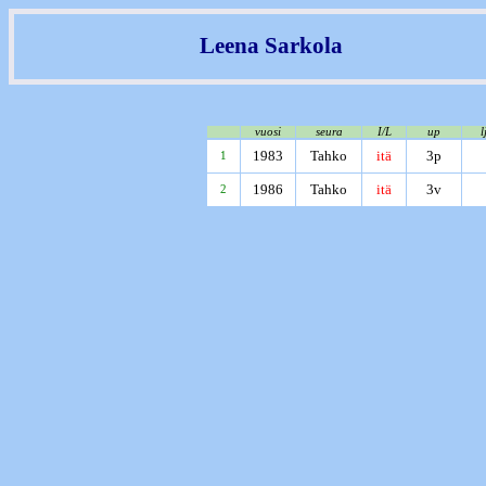
Leena Sarkola
vuosi
seura
I/L
up
l
1983
Tahko
itä
3p
1
1986
Tahko
itä
3v
2