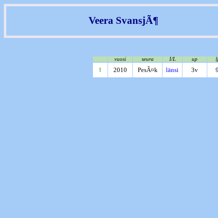
Veera SvansjÃ¶
vuosi
seura
I/L
up
l
2010
PesÃ¤k
länsi
3v
1