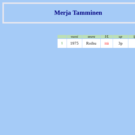
Merja Tamminen
vuosi
seura
I/L
up
l
1975
Roihu
itä
3p
1