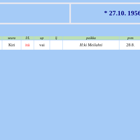
* 27.10. 195
seura
I/L
up
lj
paikka
pvm
Kiri
itä
vai
H:ki Meilahti
28.8.