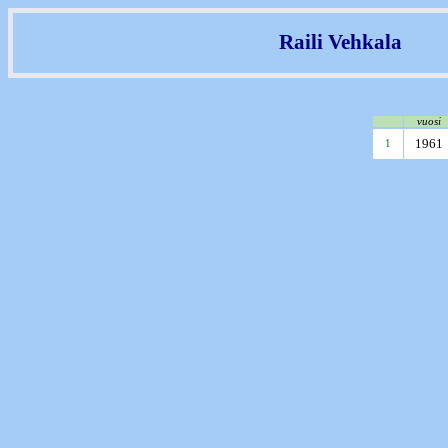
Raili Vehkala
vuosi
1961
1