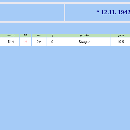
* 12.11. 194
seura
I/L
up
lj
paikka
pvm
Kiri
itä
2v
9
Kuopio
10.9.