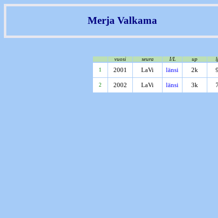
Merja Valkama
vuosi
seura
I/L
up
l
2001
LaVi
länsi
2k
1
2002
LaVi
länsi
3k
2