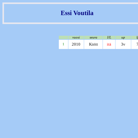
Essi Voutila
vuosi
seura
I/L
up
l
2010
Kiritt
itä
3v
1