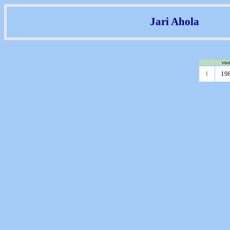
Jari Ahola
vuo
19
1