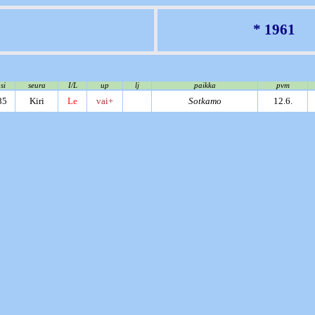
* 1961
si
seura
I/L
up
lj
paikka
pvm
85
Kiri
Le
vai+
Sotkamo
12.6.