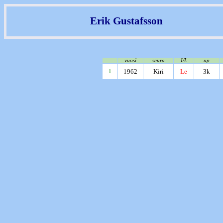
Erik Gustafsson
vuosi
seura
I/L
up
1962
Kiri
Le
3k
1