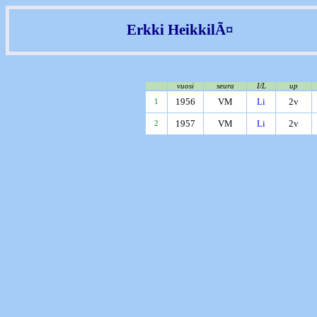
Erkki HeikkilÃ¤
vuosi
seura
I/L
up
1956
VM
Li
2v
1
1957
VM
Li
2v
2