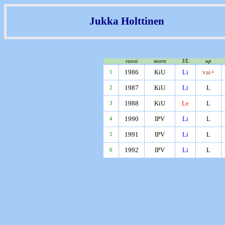
Jukka Holttinen
vuosi
seura
I/L
up
1986
KiU
Li
vai+
1
1987
KiU
Li
L
2
1988
KiU
Le
L
3
1990
IPV
Li
L
4
1991
IPV
Li
L
5
1992
IPV
Li
L
6