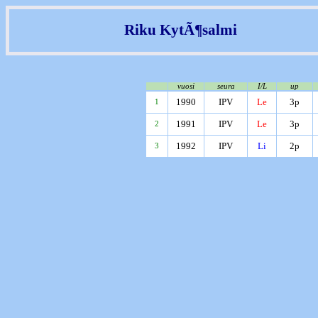
Riku KytÃ¶salmi
vuosi
seura
I/L
up
1990
IPV
Le
3p
1
1991
IPV
Le
3p
2
1992
IPV
Li
2p
3