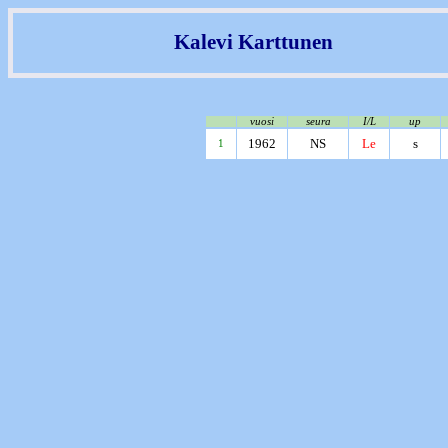
Kalevi Karttunen
vuosi
seura
I/L
up
1962
NS
Le
s
1