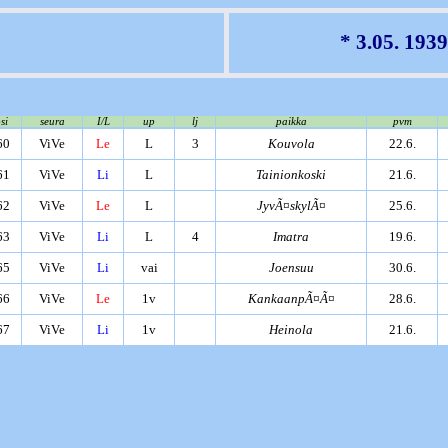
* 3.05. 1939
si
seura
I/L
up
lj
paikka
pvm
60
ViVe
Le
L
3
Kouvola
22.6.
61
ViVe
Li
L
Tainionkoski
21.6.
62
ViVe
Le
L
JyvÃ¤skylÃ¤
25.6.
63
ViVe
Li
L
4
Imatra
19.6.
65
ViVe
Li
vai
Joensuu
30.6.
66
ViVe
Le
1v
KankaanpÃ¤Ã¤
28.6.
67
ViVe
Li
1v
Heinola
21.6.