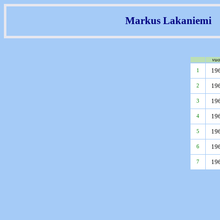
Markus Lakaniemi
vuo
19
1
19
2
19
3
19
4
19
5
19
6
19
7