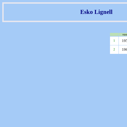
Esko Lignell
vuo
19
1
19
2