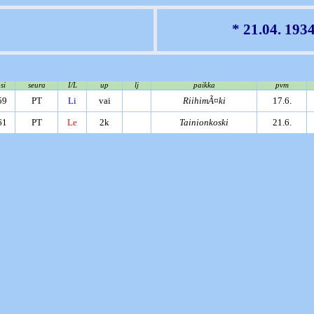
* 21.04. 193
si
seura
I/L
up
lj
paikka
pvm
59
PT
Li
vai
RiihimÃ¤ki
17.6.
61
PT
Le
2k
Tainionkoski
21.6.