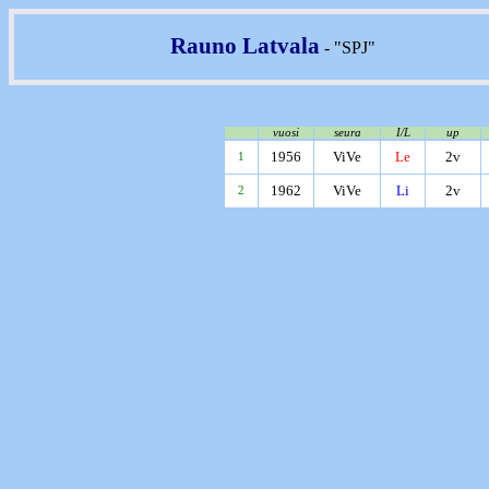
Rauno Latvala
- "SPJ"
vuosi
seura
I/L
up
1956
ViVe
Le
2v
1
1962
ViVe
Li
2v
2