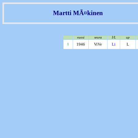
Martti MÃ¤kinen
vuosi
seura
I/L
up
1946
ViVe
Li
L
1