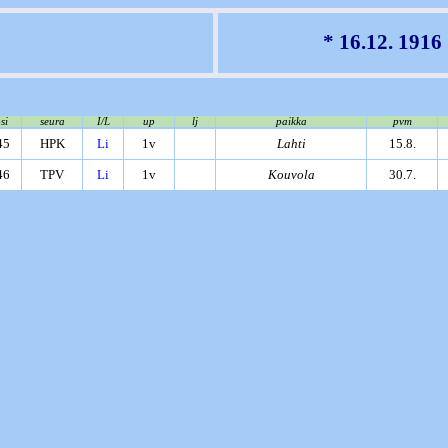
* 16.12. 1916
si
seura
I/L
up
lj
paikka
pvm
45
HPK
Li
1v
Lahti
15.8.
46
TPV
Li
1v
Kouvola
30.7.