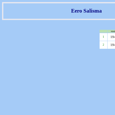
Eero Salisma
vuo
19
1
19
2