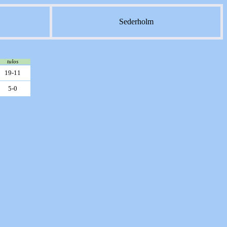
Sederholm
tulos
19-11
5-0