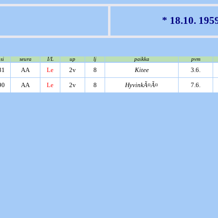
* 18.10. 195
si
seura
I/L
up
lj
paikka
pvm
81
AA
Le
2v
8
Kitee
3.6.
90
AA
Le
2v
8
HyvinkÃ¤Ã¤
7.6.