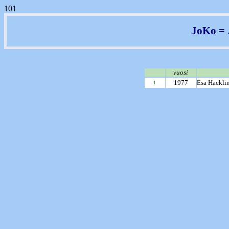
101
JoKo = 
vuosi
1977
Esa Hackli
1