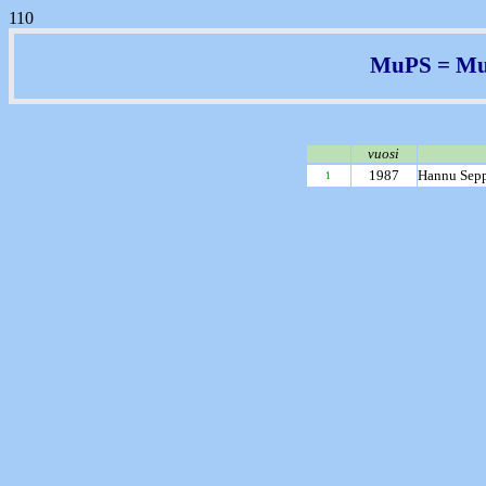
110
MuPS = Muh
vuosi
1987
Hannu Sep
1