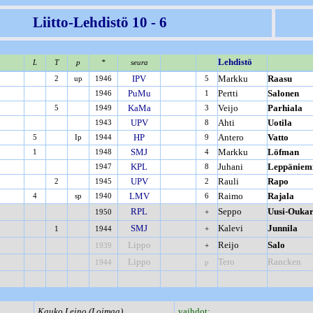
Liitto-Lehdistö 10 - 6
Lehdistö
L
T
p
*
seura
IPV
Markku
Raasu
2
up
1946
5
PuMu
Pertti
Salonen
1946
1
KaMa
Veijo
Parhiala
5
1949
3
UPV
Ahti
Uotila
1943
8
HP
Antero
Vatto
5
Ip
1944
9
SMJ
Markku
Löfman
1
1948
4
KPL
Juhani
Leppäniem
1947
8
UPV
Rauli
Rapo
2
1945
2
LMV
Raimo
Rajala
4
sp
1940
6
RPL
Seppo
Uusi-Oukar
1950
+
SMJ
Kalevi
Junnila
1
1944
+
Lippo
Reijo
Salo
1939
+
Lippo
Tero
Rancken
1944
p
Kauko Leino (Loimaa)
vaihdot: