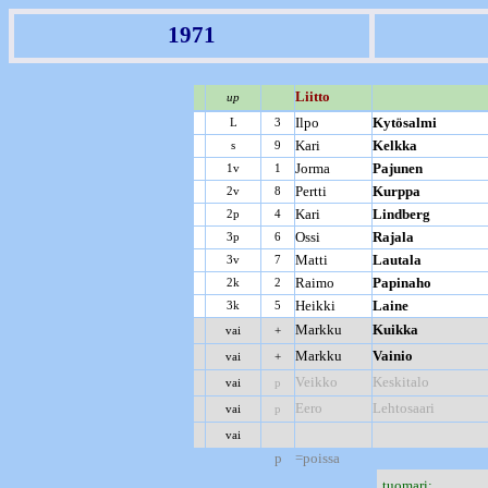
1971
Liitto
up
Ilpo
Kytösalmi
L
3
Kari
Kelkka
s
9
Jorma
Pajunen
1v
1
Pertti
Kurppa
2v
8
Kari
Lindberg
2p
4
Ossi
Rajala
3p
6
Matti
Lautala
3v
7
Raimo
Papinaho
2k
2
Heikki
Laine
3k
5
Markku
Kuikka
vai
+
Markku
Vainio
vai
+
Veikko
Keskitalo
vai
p
Eero
Lehtosaari
vai
p
vai
p
=poissa
tuomari: