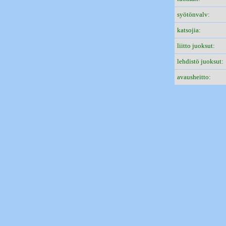
syötönvalv:
katsojia:
liitto juoksut:
lehdistö juoksut:
avausheitto: