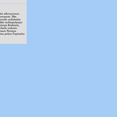
että ulkovuoroon.
runsaasti. Mm.
rolle vaihdettiin
kki vaihtopelaajat
laiset Keskitalo,
ikalle vedoten
sintaan Nurmoa
arina pelasi Papinaho.