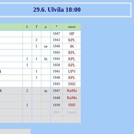
29.6. Ulvila 18:00
L
T
p
*
seura
HP
1947
KPL
2
1943
IK
1
up
1946
RPL
1945
KPL
1
1
Ip
1945
KPL
1
1950
i
UPV
1
1941
RPL
1
1948
SMJ
1945
i
KaMa
2
sp
1947
KaMa
1948
SMJ
2
1939
Lippo
1945