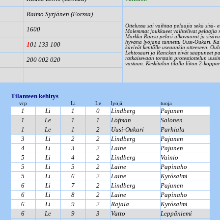
Raimo Syrjänen (Forssa)
Ottelussa sai vaihtaa pelaajia sekä sisä- 
1600
Molemmat joukkueet vaihtelivat pelaajia 
Markku Raasu pelasi ulkovuorot ja sisävuo
hyvänä lyöjänä tunnettu Uusi-Oukari. Kai
1
01 133 100
kävivät kentälle useaankin otteeseen. Oulu
Lehtosaari ja Rancken eivät saapuneet pa
ratkaisevaan torstain protestiottelun uu
200 002 020
vastaan. Keskitalon tilalla liiton 2-kopp
Tilanteen kehitys
vrp
Li
Le
lyöjä
tuoja
1
Li
1
0
Lindberg
Pajunen
1
Le
1
1
Löfman
Salonen
1
Le
1
2
Uusi-Oukari
Parhiala
3
Li
2
2
Lindberg
Pajunen
4
Li
3
2
Laine
Pajunen
5
Li
4
2
Lindberg
Vainio
5
Li
5
2
Laine
Papinaho
5
Li
6
2
Laine
Kytösalmi
6
Li
7
2
Lindberg
Pajunen
6
Li
8
2
Laine
Papinaho
6
Li
9
2
Rajala
Kytösalmi
6
Le
9
3
Vatto
Leppäniemi