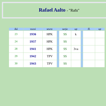
Rafael Aalto
- "Rafu"
ikä
vuosi
seura
sarja
up
IL
up
1936
HPK
SS
k
23
1937
HPK
SS
24
1941
HPK
SS
3va
28
1942
TPV
SS
29
1943
TPV
SS
30