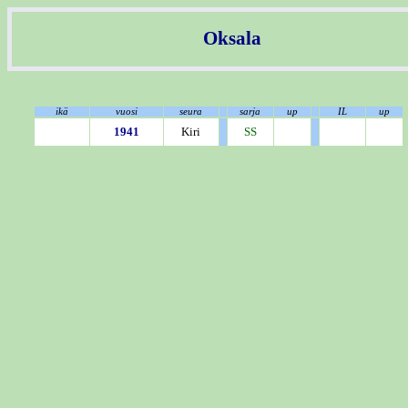
Oksala
ikä
vuosi
seura
sarja
up
IL
up
1941
Kiri
SS