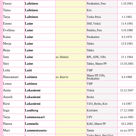
Fanny
Lahtinen
Pesäkarhut, Fera
1.10.2001
Taina
Lahtinen
Kiri
Tarja
Lahtinen
Turku-Pesis
1.1.1965
Emmi
Laine
SMJ, Virkiä
11.4.1995
Eveliina
Laine
Paukku, Fera
3.10.1986
Kaisa
Laine
Pesäkarhut
6.3.1976
Merja
Laine
Tahko
12.9.1965
Reija
Laine
Tahko
Satu
Laine
os. Hakala
RPL, KPK, ViPa
21.1.1964
Siiri
Laine
Tahko, Manse PP
13.10.2005
Leila
Laiti
TMP
Manse PP, ViPa,
Hannamari
Laitinen
os. Kaario
6.4.1980
Pesäkarhut
Leena
Laitinen
TMP
Anita
Lakaniemi
Virkiä
15.12.1947
Anneli
Lakaniemi
Roihu
Kirsi
Lakaniemi
VäVi, Roihu, Kiri
1.6.1967
Inga
Lamberg
Kirittäret
17.12.1989
Tarja
Lammassaari
UPV
xx.xx.1965
Hanna
Lammela
KeKi, Manse PP
10.5.2002
Mari
Lammentausta
Tarmo
xx.xx.1970
Turku-Pesis, Pesä Ysit,