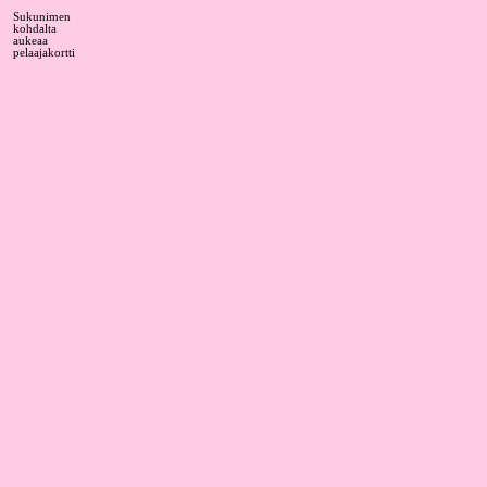
Sukunimen
kohdalta
aukeaa
pelaajakortti