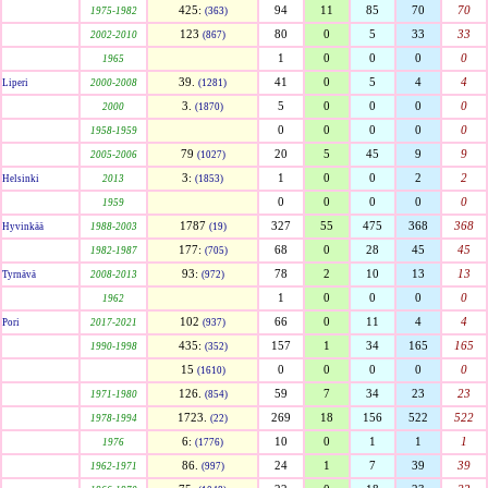
425:
94
11
85
70
70
1975-1982
(363)
123
80
0
5
33
33
2002-2010
(867)
1
0
0
0
0
1965
39.
41
0
5
4
4
Liperi
2000-2008
(1281)
3.
5
0
0
0
0
2000
(1870)
0
0
0
0
0
1958-1959
79
20
5
45
9
9
2005-2006
(1027)
3:
1
0
0
2
2
Helsinki
2013
(1853)
0
0
0
0
0
1959
1787
327
55
475
368
368
Hyvinkää
1988-2003
(19)
177:
68
0
28
45
45
1982-1987
(705)
93:
78
2
10
13
13
Tyrnävä
2008-2013
(972)
1
0
0
0
0
1962
102
66
0
11
4
4
Pori
2017-2021
(937)
435:
157
1
34
165
165
1990-1998
(352)
15
0
0
0
0
0
(1610)
126.
59
7
34
23
23
1971-1980
(854)
1723.
269
18
156
522
522
1978-1994
(22)
6:
10
0
1
1
1
1976
(1776)
86.
24
1
7
39
39
1962-1971
(997)