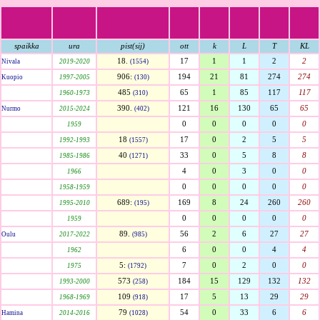
spaikka
ura
pist(sij)
ott
k
L
T
KL
18.
17
1
1
2
2
Nivala
2019-2020
(1554)
906:
194
21
81
274
274
Kuopio
1997-2005
(130)
485
65
1
85
117
117
1960-1973
(310)
390.
121
16
130
65
65
Nurmo
2015-2024
(402)
0
0
0
0
0
1959
18
17
0
2
5
5
1992-1993
(1557)
40
33
0
5
8
8
1985-1986
(1271)
4
0
3
0
0
1966
0
0
0
0
0
1958-1959
689:
169
8
24
260
260
1995-2010
(195)
0
0
0
0
0
1959
89.
56
2
6
27
27
Oulu
2017-2022
(985)
6
0
0
4
4
1962
5:
7
0
2
0
0
1975
(1792)
573
184
15
129
132
132
1993-2000
(258)
109
17
5
13
29
29
1968-1969
(918)
79
54
0
33
6
6
Hamina
2014-2016
(1028)