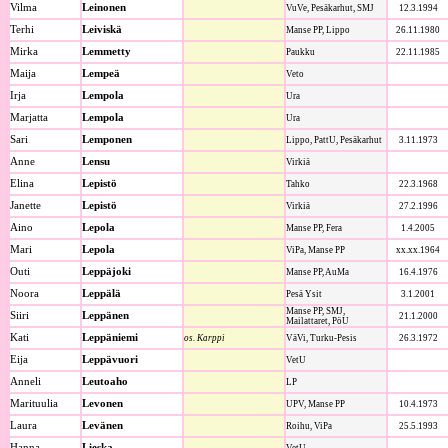
Vilma
Leinonen
VuVe, Pesäkarhut, SMJ
12.3.1994
Terhi
Leiviskä
Manse PP, Lippo
26.11.1980
Mirka
Lemmetty
Paukku
22.11.1985
Maija
Lempeä
Veto
Irja
Lempola
Ura
Marjatta
Lempola
Ura
Sari
Lemponen
Lippo, PattU, Pesäkarhut
3.11.1973
Anne
Lensu
Virkiä
Elina
Lepistö
Tahko
22.3.1968
Janette
Lepistö
Virkiä
27.2.1996
Aino
Lepola
Manse PP, Fera
1.4.2005
Mari
Lepola
ViPa, Manse PP
xx.xx.1964
Outi
Leppäjoki
Manse PP, AuMa
16.4.1976
Noora
Leppälä
Pesä Ysit
3.1.2001
Manse PP, SMJ,
Siiri
Leppänen
21.1.2000
Mailattaret, PöU
Kati
Leppäniemi
os. Karppi
VäVi, Turku-Pesis
26.3.1972
Eija
Leppävuori
VetU
Anneli
Leutoaho
LP
Marituulia
Levonen
UPV, Manse PP
10.4.1973
Laura
Levänen
Roihu, ViPa
25.5.1993
Hanna
Lieska