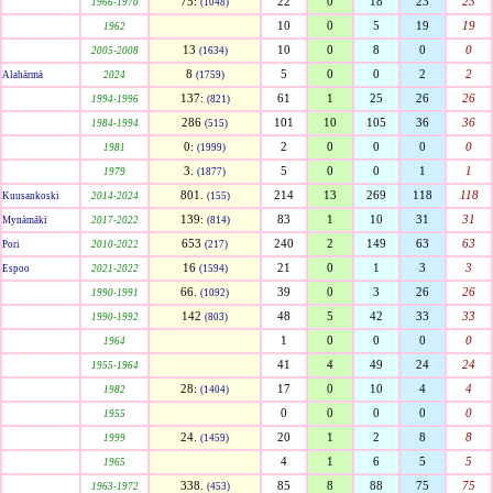
75:
22
0
18
23
23
1966-1970
(1048)
10
0
5
19
19
1962
13
10
0
8
0
0
2005-2008
(1634)
8
5
0
0
2
2
Alahärmä
2024
(1759)
137:
61
1
25
26
26
1994-1996
(821)
286
101
10
105
36
36
1984-1994
(515)
0:
2
0
0
0
0
1981
(1999)
3.
5
0
0
1
1
1979
(1877)
801.
214
13
269
118
118
Kuusankoski
2014-2024
(155)
139:
83
1
10
31
31
Mynämäki
2017-2022
(814)
653
240
2
149
63
63
Pori
2010-2022
(217)
16
21
0
1
3
3
Espoo
2021-2022
(1594)
66.
39
0
3
26
26
1990-1991
(1092)
142
48
5
42
33
33
1990-1992
(803)
1
0
0
0
0
1964
41
4
49
24
24
1955-1964
28:
17
0
10
4
4
1982
(1404)
0
0
0
0
0
1955
24.
20
1
2
8
8
1999
(1459)
4
1
6
5
5
1965
338.
85
8
88
75
75
1963-1972
(453)