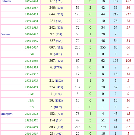
457
136
6
18
157
157
Helsinki
2005-2014
(329)
246:
59
2
42
36
36
1983-1987
(570)
644:
170
6
44
217
217
1996-2003
(222)
251
129
0
10
73
73
1999-2004
(564)
242:
72
0
34
57
57
1975-1983
(575)
97.
59
1
28
7
7
Parainen
2008-2012
(954)
337
79
1
46
54
54
1980-1985
(454)
807.
235
5
355
60
60
1996-2007
(152)
0:
1
0
0
0
0
1984
(2001)
367.
67
3
62
106
106
1974-1980
(426)
6:
6
0
0
2
2
1990-1995
(1779)
17
2
8
13
13
1955-1957
21.
9
1
5
5
5
1972-1973
(1502)
374:
132
8
70
52
52
1998-2009
(415)
1
3
0
0
0
0
1986
(1976)
36:
18
0
6
10
10
1984
(1312)
2:
3
0
1
0
0
1977
(1897)
152.
73
4
4
45
45
Siilinjärvi
2020-2024
(774)
174
47
3
51
41
41
1962-1971
(714)
803.
208
9
279
61
61
1998-2009
(153)
29
20
0
16
1
1
2006-2007
(1402)