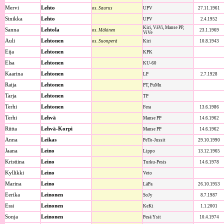
Mervi
Lehto
os. Saurus
UPV
27.11.1961
Sinikka
Lehto
UPV
2.4.1952
Kiri, VäVi, Manse PP,
Sanna
Lehtola
os. Mäkinen
23.1.1969
ViVe
Auli
Lehtonen
os. Suonperä
Kiri
10.8.1943
Eija
Lehtonen
KPK
Elsa
Lehtonen
KU-60
Kaarina
Lehtonen
LP
2.7.1928
Raija
Lehtonen
PT, PuMu
Tarja
Lehtonen
TP
Terhi
Lehtonen
Fera
13.6.1986
Terhi
Lehvä
Manse PP
14.6.1962
Riitta
Lehvä-Korpi
Manse PP
14.6.1962
Anna
Leikas
PeTo-Jussit
29.10.1990
Jaana
Leino
Lippo
13.12.1965
Kristiina
Leino
Turku-Pesis
14.6.1978
Kyllikki
Leino
Veto
Marina
Leino
LäPa
26.10.1953
Eerika
Leinonen
SoJy
8.7.1987
Essi
Leinonen
KeKi
1.1.2001
Sonja
Leinonen
Pesä Ysit
10.4.1974