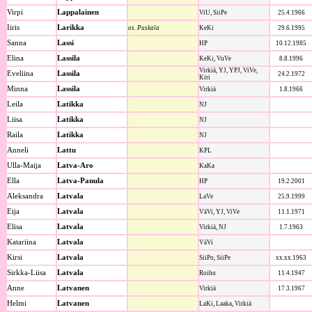
Virpi
Lappalainen
ViU, SiiPe
25.4.1966
Iiris
Larikka
os. Puskala
KeKi
29.6.1995
Sanna
Lassi
HP
10.12.1985
Elina
Lassila
KeKi, VuVe
8.8.1996
Virkiä, YJ, YPJ, ViVe,
Eveliina
Lassila
24.2.1972
Kiri
Minna
Lassila
Virkiä
1.8.1966
Leila
Latikka
NJ
Liisa
Latikka
NJ
Raila
Latikka
NJ
Anneli
Lattu
KPL
Ulla-Maija
Latva-Aro
KaKa
Ella
Latva-Panula
HP
19.2.2001
Aleksandra
Latvala
LaVe
25.9.1999
Eija
Latvala
VäVi, YJ, ViVe
11.1.1971
Elisa
Latvala
Virkiä, NJ
1.7.1963
Katariina
Latvala
VäVi
Kirsi
Latvala
SiiPo, SiiPe
xx.xx.1963
Sirkka-Liisa
Latvala
Roihu
11.4.1947
Anne
Latvanen
Virkiä
17.3.1967
Helmi
Latvanen
LaKi, Laaka, Virkiä