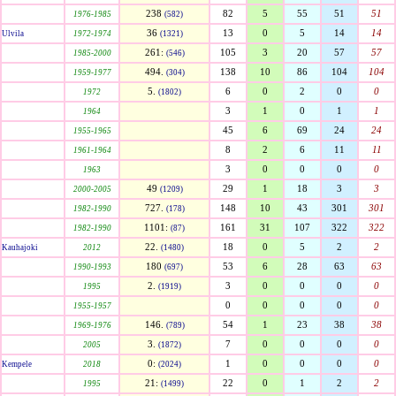
238
82
5
55
51
51
1976-1985
(582)
36
13
0
5
14
14
Ulvila
1972-1974
(1321)
261:
105
3
20
57
57
1985-2000
(546)
494.
138
10
86
104
104
1959-1977
(304)
5.
6
0
2
0
0
1972
(1802)
3
1
0
1
1
1964
45
6
69
24
24
1955-1965
8
2
6
11
11
1961-1964
3
0
0
0
0
1963
49
29
1
18
3
3
2000-2005
(1209)
727.
148
10
43
301
301
1982-1990
(178)
1101:
161
31
107
322
322
1982-1990
(87)
22.
18
0
5
2
2
Kauhajoki
2012
(1480)
180
53
6
28
63
63
1990-1993
(697)
2.
3
0
0
0
0
1995
(1919)
0
0
0
0
0
1955-1957
146.
54
1
23
38
38
1969-1976
(789)
3.
7
0
0
0
0
2005
(1872)
0:
1
0
0
0
0
Kempele
2018
(2024)
21:
22
0
1
2
2
1995
(1499)