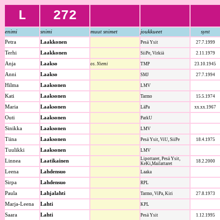
L
272
enimi
snimi
muut snimet
joukkueet
synt
Petra
Laakkonen
Pesä Ysit
27.7.1999
Terhi
Laakkonen
SiiPe, Virkiä
2.11.1979
Anja
Laakso
os. Niemi
TMP
23.10.1945
Anni
Laakso
SMJ
27.7.1994
Hilma
Laaksonen
LMV
Kati
Laaksonen
Tarmo
15.5.1974
Maria
Laaksonen
LäPa
xx.xx.1967
Outi
Laaksonen
ParkU
Sinikka
Laaksonen
LMV
Tiina
Laaksonen
Pesä Ysit, ViU, SiiPe
18.4.1975
Tuulikki
Laaksonen
LMV
Lipottaret, Pesä Ysit,
Linnea
Laatikainen
18.2.2000
KeKi,Mailattaret
Leena
Lahdensuo
Laaka
Sirpa
Lahdensuo
RPL
Paula
Lahjalahti
Tarmo, ViPa, Kiri
27.8.1973
Marja-Leena
Lahti
KPL
Saara
Lahti
Pesä Ysit
1.12.1995