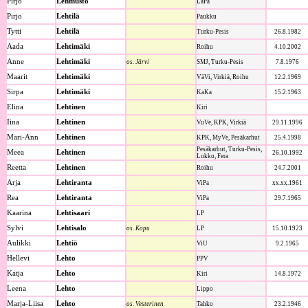
Pirjo
Lehmusto
LäPa
Pirjo
Lehtilä
Paukku
Tytti
Lehtilä
Turku-Pesis
26.8.1982
Aada
Lehtimäki
Roihu
4.10.2002
Anne
Lehtimäki
os. Järvi
SMJ, Turku-Pesis
7.8.1976
Maarit
Lehtimäki
VäVi, Virkiä, Roihu
12.2.1969
Sirpa
Lehtimäki
KaKa
15.2.1963
Elina
Lehtinen
Kiri
Iina
Lehtinen
VuVe, KPK, Virkiä
29.11.1996
Mari-Ann
Lehtinen
KPK, MyVe, Pesäkarhut
25.4.1998
Pesäkarhut, Turku-Pesis,
Meea
Lehtinen
26.10.1992
Lukko, Fera
Reetta
Lehtinen
Roihu
24.7.2001
Arja
Lehtiranta
ViPa
xx.xx.1961
Rea
Lehtiranta
ViPa
29.7.1965
Kaarina
Lehtisaari
LP
Sylvi
Lehtisalo
os. Kopu
LP
15.10.1923
Aulikki
Lehtiö
ViU
9.2.1965
Hellevi
Lehto
PPV
Katja
Lehto
Kiri
14.8.1972
Leena
Lehto
Lippo
Marja-Liisa
Lehto
os. Vesterinen
Tahko
23.2.1946