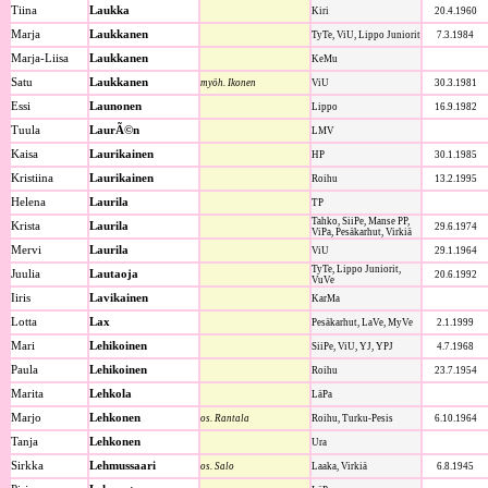
Tiina
Laukka
Kiri
20.4.1960
Marja
Laukkanen
TyTe, ViU, Lippo Juniorit
7.3.1984
Marja-Liisa
Laukkanen
KeMu
Satu
Laukkanen
myöh. Ikonen
ViU
30.3.1981
Essi
Launonen
Lippo
16.9.1982
Tuula
LaurÃ©n
LMV
Kaisa
Laurikainen
HP
30.1.1985
Kristiina
Laurikainen
Roihu
13.2.1995
Helena
Laurila
TP
Tahko, SiiPe, Manse PP,
Krista
Laurila
29.6.1974
ViPa, Pesäkarhut, Virkiä
Mervi
Laurila
ViU
29.1.1964
TyTe, Lippo Juniorit,
Juulia
Lautaoja
20.6.1992
VuVe
Iiris
Lavikainen
KarMa
Lotta
Lax
Pesäkarhut, LaVe, MyVe
2.1.1999
Mari
Lehikoinen
SiiPe, ViU, YJ, YPJ
4.7.1968
Paula
Lehikoinen
Roihu
23.7.1954
Marita
Lehkola
LäPa
Marjo
Lehkonen
os. Rantala
Roihu, Turku-Pesis
6.10.1964
Tanja
Lehkonen
Ura
Sirkka
Lehmussaari
os. Salo
Laaka, Virkiä
6.8.1945