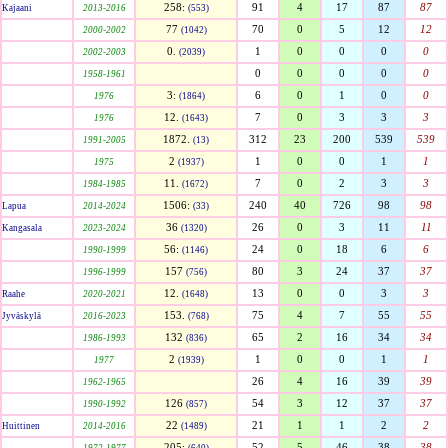
258:
91
4
17
87
87
Kajaani
2013-2016
(553)
77
70
0
5
12
12
2000-2002
(1042)
0.
1
0
0
0
0
2002-2003
(2039)
0
0
0
0
0
1958-1961
3:
6
0
1
0
0
1976
(1864)
12.
7
0
3
3
3
1976
(1643)
1872.
312
23
200
539
539
1991-2005
(13)
2
1
0
0
1
1
1975
(1937)
11.
7
0
2
3
3
1984-1985
(1672)
1506:
240
40
726
98
98
Lapua
2014-2024
(33)
36
26
0
3
11
11
Kangasala
2023-2024
(1320)
56:
24
0
18
6
6
1990-1999
(1146)
157
80
3
24
37
37
1996-1999
(756)
12.
13
0
0
3
3
Raahe
2020-2021
(1648)
153.
75
4
7
55
55
Jyväskylä
2016-2023
(768)
132
65
2
16
34
34
1986-1993
(836)
2
1
0
0
1
1
1977
(1939)
26
4
16
39
39
1962-1965
126
54
3
12
37
37
1990-1992
(857)
22
21
1
1
2
2
Huittinen
2014-2016
(1489)
205:
52
5
46
38
38