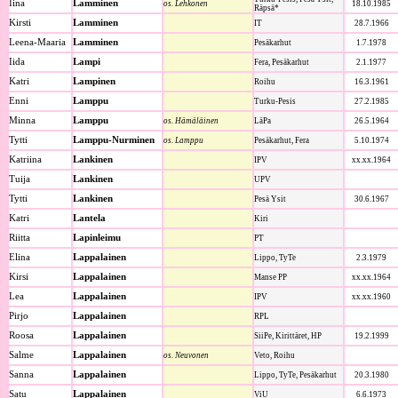
Iina
Lamminen
os. Lehkonen
18.10.1985
Räpsä*
Kirsti
Lamminen
IT
28.7.1966
Leena-Maaria
Lamminen
Pesäkarhut
1.7.1978
Iida
Lampi
Fera, Pesäkarhut
2.1.1977
Katri
Lampinen
Roihu
16.3.1961
Enni
Lamppu
Turku-Pesis
27.2.1985
Minna
Lamppu
os. Hämäläinen
LäPa
26.5.1964
Tytti
Lamppu-Nurminen
os. Lamppu
Pesäkarhut, Fera
5.10.1974
Katriina
Lankinen
IPV
xx.xx.1964
Tuija
Lankinen
UPV
Tytti
Lankinen
Pesä Ysit
30.6.1967
Katri
Lantela
Kiri
Riitta
Lapinleimu
PT
Elina
Lappalainen
Lippo, TyTe
2.3.1979
Kirsi
Lappalainen
Manse PP
xx.xx.1964
Lea
Lappalainen
IPV
xx.xx.1960
Pirjo
Lappalainen
RPL
Roosa
Lappalainen
SiiPe, Kirittäret, HP
19.2.1999
Salme
Lappalainen
os. Neuvonen
Veto, Roihu
Sanna
Lappalainen
Lippo, TyTe, Pesäkarhut
20.3.1980
Satu
Lappalainen
ViU
6.6.1973