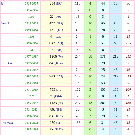
234
115
4
44
56
56
Pori
2018-2024
(591)
12
0
8
5
5
1955-1956
22
18
0
3
4
4
1994
(1490)
427.
188
10
65
90
90
Ilmajoki
2015-2022
(360)
121:
60
0
28
25
25
2003-2008
(871)
44
24
1
8
11
11
1993
(1237)
632:
89
3
51
225
225
1980-1986
(229)
16
8
0
6
2
2
1980
(1588)
1206
274
58
378
212
212
1977-1997
(70)
84:
33
0
29
3
3
Hyvinkää
2022-2024
(1004)
24
0
25
46
46
1960-1962
743:
167
10
24
219
219
1997-2005
(174)
34
2
63
76
76
1960-1963
733
162
3
133
180
180
1971-1989
(177)
2.
2
0
0
1
1
1973
(1914)
1483
247
18
363
180
180
1986-1997
(35)
86.
26
0
3
11
11
2011-2012
(999)
83.
40
3
29
12
12
1989-1990
(1007)
270
138
6
31
43
43
Oulunsalo
2018-2024
(533)
15:
8
0
4
4
4
1988-1989
(1597)