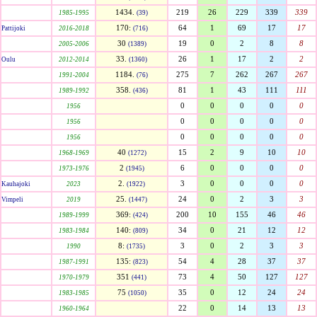
1434.
219
26
229
339
339
1985-1995
(39)
170:
64
1
69
17
17
Pattijoki
2016-2018
(716)
30
19
0
2
8
8
2005-2006
(1389)
33.
26
1
17
2
2
Oulu
2012-2014
(1360)
1184.
275
7
262
267
267
1991-2004
(76)
358.
81
1
43
111
111
1989-1992
(436)
0
0
0
0
0
1956
0
0
0
0
0
1956
0
0
0
0
0
1956
40
15
2
9
10
10
1968-1969
(1272)
2
6
0
0
0
0
1973-1976
(1945)
2.
3
0
0
0
0
Kauhajoki
2023
(1922)
25.
24
0
2
3
3
Vimpeli
2019
(1447)
369:
200
10
155
46
46
1989-1999
(424)
140:
34
0
21
12
12
1983-1984
(809)
8:
3
0
2
3
3
1990
(1735)
135:
54
4
28
37
37
1987-1991
(823)
351
73
4
50
127
127
1970-1979
(441)
75
35
0
12
24
24
1983-1985
(1050)
22
0
14
13
13
1960-1964