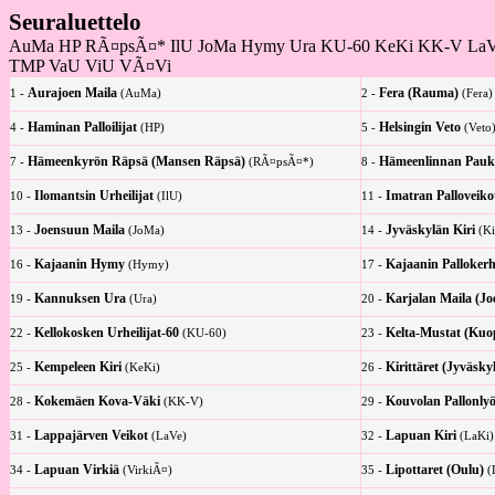
Seuraluettelo
AuMa HP RÃ¤psÃ¤* IlU JoMa Hymy Ura KU-60 KeKi KK-V LaVe V
TMP VaU ViU VÃ¤Vi
Aurajoen Maila
Fera (Rauma)
1 -
(AuMa)
2 -
(Fera)
Haminan Palloilijat
Helsingin Veto
4 -
(HP)
5 -
(Veto
Hämeenkyrön Räpsä (Mansen Räpsä)
Hämeenlinnan Pau
7 -
(RÃ¤psÃ¤*)
8 -
Ilomantsin Urheilijat
Imatran Palloveiko
10 -
(IlU)
11 -
Joensuun Maila
Jyväskylän Kiri
13 -
(JoMa)
14 -
(Ki
Kajaanin Hymy
Kajaanin Palloker
16 -
(Hymy)
17 -
Kannuksen Ura
Karjalan Maila (Jo
19 -
(Ura)
20 -
Kellokosken Urheilijat-60
Kelta-Mustat (Kuo
22 -
(KU-60)
23 -
Kempeleen Kiri
Kirittäret (Jyväsky
25 -
(KeKi)
26 -
Kokemäen Kova-Väki
Kouvolan Pallonlyö
28 -
(KK-V)
29 -
Lappajärven Veikot
Lapuan Kiri
31 -
(LaVe)
32 -
(LaKi)
Lapuan Virkiä
Lipottaret (Oulu)
34 -
(VirkiÃ¤)
35 -
(