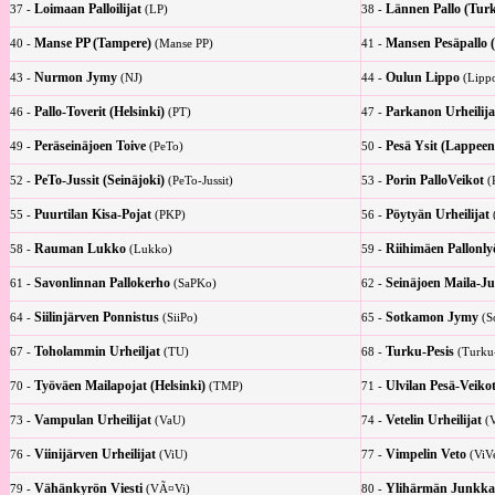
Loimaan Palloilijat
Lännen Pallo (Tur
37 -
(LP)
38 -
Manse PP (Tampere)
Mansen Pesäpallo 
40 -
(Manse PP)
41 -
Nurmon Jymy
Oulun Lippo
43 -
(NJ)
44 -
(Lipp
Pallo-Toverit (Helsinki)
Parkanon Urheilija
46 -
(PT)
47 -
Peräseinäjoen Toive
Pesä Ysit (Lappeen
49 -
(PeTo)
50 -
PeTo-Jussit (Seinäjoki)
Porin PalloVeikot
52 -
(PeTo-Jussit)
53 -
(
Puurtilan Kisa-Pojat
Pöytyän Urheilijat
55 -
(PKP)
56 -
Rauman Lukko
Riihimäen Pallonly
58 -
(Lukko)
59 -
Savonlinnan Pallokerho
Seinäjoen Maila-Ju
61 -
(SaPKo)
62 -
Siilinjärven Ponnistus
Sotkamon Jymy
64 -
(SiiPo)
65 -
(S
Toholammin Urheiljat
Turku-Pesis
67 -
(TU)
68 -
(Turku-
Työväen Mailapojat (Helsinki)
Ulvilan Pesä-Veiko
70 -
(TMP)
71 -
Vampulan Urheilijat
Vetelin Urheilijat
73 -
(VaU)
74 -
(
Viinijärven Urheilijat
Vimpelin Veto
76 -
(ViU)
77 -
(ViV
Vähänkyrön Viesti
Ylihärmän Junkka
79 -
(VÃ¤Vi)
80 -