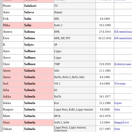
Pentti
Salakari
TU
Aaro
Salava
Hamsk
Erik
Salin
HPL
4.6.1904
Mika
Salin
KeKi 2
19.3.1996
Antero
Salisma
HPK
27.6.1914
HÃ¤meenlinna
Eero
Salisma
HPK, HP, TPV
16.12.1916
HÃ¤meenlinna
K
Saljets
SP
Aaro
Sallinen
Lippo
Auvo
Sallinen
Lippo
Onni
Sallinen
TMP
23.9.1920
Kiihtelysvaara
Janne
Salmela
SiKi
11.1.1982
Janne
Salmela
HalTo, HaVe 2, HaVe, SiKi
6.6.1986
Joel
Salmela
YK 2
8.4.1996
Ylivieska
Juha
Salmela
KI
Jukka
Salmela
HalTo
18.1.1977
Jukka
Salmela
Kiri
21.2.1980
Espoo
Kasperi
Salmela
Lippo Pesis, KeKi, Lippo Juniorit
4.8.2000
Oulu
Matti
Salmela
HP-K
10.5.1976
Onni
Salmela
SiiPe 2, SiiPe
5.5.2004
HaapajÃ¤rvi
Lippo Pesis, Lippo Juniorit,
Oskari
Salmela
12.7.1997
Oulu
JymyJussit