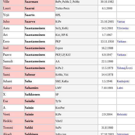
Ville
Saarman
RePe, PuMu 2, PuMu
30.10.1982
Lauri
Saarni
Turku-Pesis
6.1.2000
Yrjö
Saarto
HPL
Juho
Saarvo
KiPe
25.10.2005
Vantaa
Aatu
Saastamoinen
SoJy, KeKi
14.5.2001
Ylivieska
Ari
Saastamoinen
Kiri, HP-K
1.7.1967
Eero
Saastamoinen
PKP
13.11.1950
Varkaus
Joel
Saastamoinen
Espoo
16.2.1988
Paavo
Saastamoinen
PKP, LP, KiU
6.9.1947
Varkaus
Samuli
Saastamoinen
AA
22.1.1980
Timo
Saastamoinen
KiPa 2
11.5.1979
TohmajÃ¤rvi
Sami
Sabour
KeMu, Viri
14.4.1978
Juhani
Saha
SMJ, KaKa
1.5.1946
Kauhajoki
Sakari
Sahamies
LMV
7.10.1981
Lahti
X
Saikkonen
SP
Esa
Sainila
TyTe
A
Sainio
KooPee
Veeti
Sainio
KiPe
2.9.2004
Helsinki
Heikki
Sairio
VihtU
Tommi
Sakki
SuPo
31.8.1980
Akseli
Sakkinen
JoKo jun
17.10.2003
Jokioinen