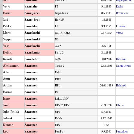
Manse PP
10.9.1996
LappajÃ¤rvi
Veijo
Saariaho
PT
9.1.1930
Raahe
Harri
Saarijärvi
Napa-Pesis
8.5.1985
Rovaniemi
Jari
Saarijärvi
HoNsU
1.4.1955
Pekka
Saarikko
LP
3.3.1951
Loimaa
Martti
Saarikoski
NJ, IK, KaKa
23.7.1954
Vaasa
Seppo
Saarikoski
NJ
Vesa
Saarikoski
AA 2
26.6.1989
Heikki
Saarilampi
PattU 2
3.1.1989
Konsta
Saarilehto
JoMa
30.8.2002
Helsinki
Aleksanteri
Saarinen
Tahko 2
22.3.1999
NurmijÃ¤rvi
Allan
Saarinen
Puhti
Antti
Saarinen
Puhti
Armas
Saarinen
HPL
04.01.1899
Helsinki
Harras
Saarinen
PT
Ismo
Saarinen
LaLu, LMV
Joni
Saarinen
UPV 2, UPV
21.9.1992
Ulvila
Juha-Pekka
Saarinen
UPV
5.7.1983
Juhani
Saarinen
KaMa
7.12.1969
Kimmo
Saarinen
UPV
1968
Leo
Saarinen
PomPy
9.9.2001
Pomarkku