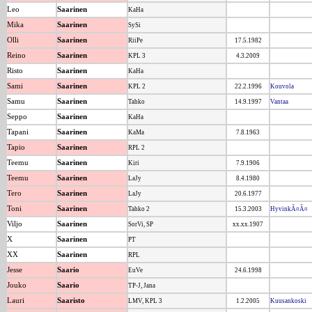
Leo
Saarinen
KaHa
Mika
Saarinen
SySi
Olli
Saarinen
RiiPe
17.5.1982
Reino
Saarinen
KPL 3
4.3.2009
Risto
Saarinen
KaHa
Sami
Saarinen
KPL 2
22.2.1996
Kouvola
Samu
Saarinen
Tahko
14.9.1997
Vantaa
Seppo
Saarinen
KaHa
Tapani
Saarinen
KaMa
7.8.1963
Tapio
Saarinen
RPL 2
Teemu
Saarinen
Kiri
7.9.1906
Teemu
Saarinen
LaJy
8.4.1980
Tero
Saarinen
LaJy
20.6.1977
Toni
Saarinen
Tahko 2
15.3.2003
HyvinkÃ¤Ã¤
Viljo
Saarinen
SorVi, SP
xx.xx.1907
X
Saarinen
PT
XX
Saarinen
RPL
Jesse
Saario
EuVe
24.6.1998
Jouko
Saario
TP-J, Jana
Lauri
Saaristo
LMV, KPL 3
1.2.2005
Kuusankoski