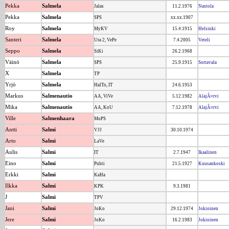
Pekka
Salmela
Jalas
11.2.1976
Nastola
Pekka
Salmela
SPS
xx.xx.1907
Roy
Salmela
MyKV
15.4.1915
Helsinki
Santeri
Salmela
Ura 2, VePe
7.4.2005
Veteli
Seppo
Salmela
SiKi
26.2.1968
Väinö
Salmela
SPS
25.9.1915
Sortavala
X
Salmela
TP
Yrjö
Salmela
HalTo, IT
24.6.1953
Markus
Salmenautio
AA, ViVe
5.12.1982
AlajÃ¤rvi
Mika
Salmenautio
AA, KoU
7.12.1978
AlajÃ¤rvi
Ville
Salmenhaara
MuPS
Antti
Salmi
VJJ
30.10.1974
Arto
Salmi
LaVe
Aulis
Salmi
IT
2.7.1947
Ikaalinen
Eino
Salmi
Puhti
21.5.1927
Kuusankoski
Erkki
Salmi
KaHa
Ilkka
Salmi
KPK
9.3.1981
J
Salmi
TPV
Jani
Salmi
JoKo
29.12.1974
Jokioinen
Jere
Salmi
JoKo
16.2.1983
Jokioinen