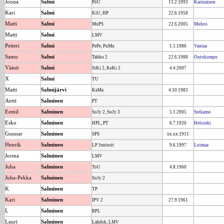
Joona
Salmi
PöU
11.2.1993
Karinainen
Kari
Salmi
KiU, HP
22.6.1958
Matti
Salmi
MuPS
22.6.2005
Muhos
Matti
Salmi
LMV
Petteri
Salmi
PePe, PuMu
1.1.1986
Vantaa
Samu
Salmi
Tahko 2
22.6.1988
Outokumpu
Väinö
Salmi
SiKi 2, KeKi 2
4.4.2007
X
Salmi
TU
Matti
Salmijärvi
KaMa
4.10.1983
Antti
Salminen
PT
Eemil
Salminen
SoJy 2, SoJy 3
5.1.2005
Sotkamo
Esko
Salminen
HPL, PT
6.7.1920
Helsinki
Gunnar
Salminen
SPS
xx.xx.1911
Henrik
Salminen
LP Juniorit
9.6.1997
Loimaa
Jorma
Salminen
LMV
Juha
Salminen
ToU
4.8.1960
Juha-Pekka
Salminen
SoJy 2
K
Salminen
TP
Kari
Salminen
IPV 2
27.9.1961
L
Salminen
RPL
Lauri
Salminen
Lahdsk, LMV