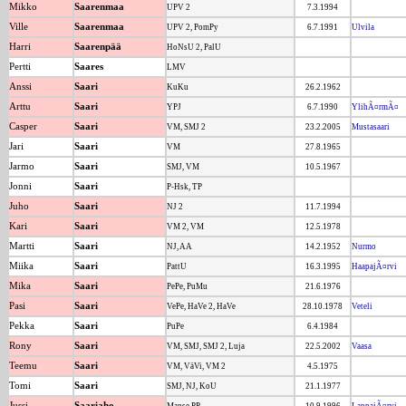
Mikko
Saarenmaa
UPV 2
7.3.1994
Ville
Saarenmaa
UPV 2, PomPy
6.7.1991
Ulvila
Harri
Saarenpää
HoNsU 2, PalU
Pertti
Saares
LMV
Anssi
Saari
KuKu
26.2.1962
Arttu
Saari
YPJ
6.7.1990
YlihÃ¤rmÃ¤
Casper
Saari
VM, SMJ 2
23.2.2005
Mustasaari
Jari
Saari
VM
27.8.1965
Jarmo
Saari
SMJ, VM
10.5.1967
Jonni
Saari
P-Hsk, TP
Juho
Saari
NJ 2
11.7.1994
Kari
Saari
VM 2, VM
12.5.1978
Martti
Saari
NJ, AA
14.2.1952
Nurmo
Miika
Saari
PattU
16.3.1995
HaapajÃ¤rvi
Mika
Saari
PePe, PuMu
21.6.1976
Pasi
Saari
VePe, HaVe 2, HaVe
28.10.1978
Veteli
Pekka
Saari
PuPe
6.4.1984
Rony
Saari
VM, SMJ, SMJ 2, Luja
22.5.2002
Vaasa
Teemu
Saari
VM, VäVi, VM 2
4.5.1975
Tomi
Saari
SMJ, NJ, KoU
21.1.1977
Jussi
Saariaho