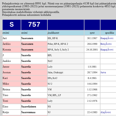
Pelaajakortteja on yhteensä 8991 kpl. Niistä osa on pääsarjapelaajia 4138 kpl (tai pääsarjakarsin
ykköspesiksessä (1983-2023) ja/tai suomensarjassa (1981-2023) pelanneita koskevia 4853 kpl. A
punaisesta taustaväristä.
Ilmoittakaa mahdollisista virheistä sähköpostilla.
Pelaajakortti aukeaa sukunimen kohdalta
S
757
enimi
snimi
joukkueet
synt
spaikka
Jari
Saaranen
HK, HP-K
30.1.1967
HaapajÃ¤rvi
Jarkko
Saaranen
Pilke, HP-K, HP-K 2
28.6.1990
ReisjÃ¤rvi
Konsta
Saaranen
HP-K, SoJy 3, SoJy 2
24.10.2001
HaapajÃ¤rvi
J
Saarela
RPL
Jaakko
Saarela
NoU
Janne
Saarela
LaJy
1.9.1981
Joonas
Saarela
Jalas, Otakoppi
28.7.1994
Jurva
Kari
Saarela
IlPa, KoU
8.4.1965
Miko
Saarela
NJ 2
14.6.1994
Reima
Saarela
VM
1.12.1966
Tino
Saarela
VM, RPL, LP
27.5.1962
Toni
Saarela
LaJy
2.12.1976
Eino
Saarelainen
NS
Keijo
Saarenmaa
NJ
22.4.1983
AlajÃ¤rvi