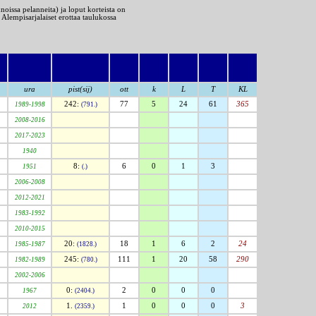
noissa pelanneita) ja loput korteista on
lempisarjalaiset erottaa taulukossa
ura
pist(sij)
ott
k
L
T
KL
242:
77
5
24
61
365
1989-1998
(791.)
2008-2016
2017-2023
1940
8:
6
0
1
3
1951
(.)
2006-2008
2012-2021
1983-1992
2010-2015
20:
18
1
6
2
24
1985-1987
(1828.)
245:
111
1
20
58
290
1982-1989
(780.)
2002-2006
0:
2
0
0
0
1967
(2404.)
1.
1
0
0
0
3
2012
(2359.)