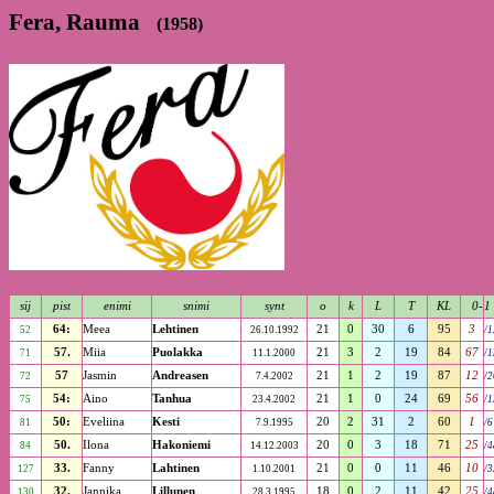
Fera, Rauma
(1958)
sij
pist
enimi
snimi
synt
o
k
L
T
KL
0-
1
64:
Meea
Lehtinen
21
0
30
6
95
3
52
26.10.1992
/1
57.
Miia
Puolakka
21
3
2
19
84
67
71
11.1.2000
/1
57
Jasmin
Andreasen
21
1
2
19
87
12
72
7.4.2002
/2
54:
Aino
Tanhua
21
1
0
24
69
56
75
23.4.2002
/1
50:
Eveliina
Kesti
20
2
31
2
60
1
81
7.9.1995
/6
50.
Ilona
Hakoniemi
20
0
3
18
71
25
84
14.12.2003
/4
33.
Fanny
Lahtinen
21
0
0
11
46
10
127
1.10.2001
/3
32.
Jannika
Lillunen
18
0
2
11
42
25
130
28.3.1995
/4