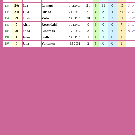
28:
Iida
Lomppi
21
0
11
0
43
1
134
17.1.2003
/4
24:
Julia
Ruoho
21
0
5
4
31
7
143
24.9.2002
/1
21
Linda
Viita
20
0
3
2
31
12
154
16.9.1997
/2
5
Alina
Rosendahl
8
0
0
0
7
1
180
1.11.2003
/7
3:
Lotta
Lindroos
3
0
0
1
5
5
183
16.5.2003
/9
1.
Jenna
Kallio
1
0
1
0
1
194
16.3.1997
1
Julia
Valtanen
2
0
0
0
1
197
6.5.2001