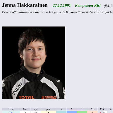
Jenna Hakkarainen
27.12.1991 Kempeleen Kiri
(ikä: 34
Pisteet otteluittain (merkinnät . = 1/3 ja : = 2/3). Sinisellä merkityt vastustajat 
pvm
Lno
up
pist
k
L
T
KL
0-
1
1-