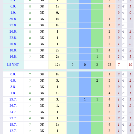
9.9.
3K
1
2
0
1
8
/1
6.9.
3K
1:
4
3
1
8
/6
1.9.
3K
0.
0
0
8
/3
30.8.
3K
0:
1
0
1
8
/4
27.8.
3K
0:
1
0
8
/4
26.8.
3K
1
2
0
2
8
/1
22.8.
3K
1
2
0
2
8
/2
20.8.
3K
1
2
1
0
8
/3
18.8.
3K
2:
1
4
1
2
8
/1
16.8.
3K
2:
1
4
2
1
7
/3
LS YHT.
12:
0
0
2
22
7
10
8.8.
3K
0:
1
0
1
7
/1
6.8.
3K
3.
2
3
1
2
7
/3
3.8.
3K
1
2
0
1
7
/2
1.8.
3K
1:
4
1
1
6
/3
29.7.
3K
3.
1
1
4
1
1
6
/2
26.7.
3K
1.
3
1
2
7
/1
24.7.
3K
1
2
0
2
7
/2
23.7.
3K
1
2
0
1
6
/2
19.7.
3K
1:
4
1
3
7
/1
12.7.
3K
1
2
1
1
7
/2