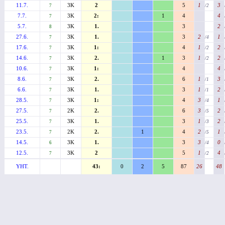
11.7.
3K
2
5
1
3
7
/2
7.7.
3K
2:
1
4
4
7
5.7.
3K
1.
3
2
8
27.6.
3K
1.
3
2
1
7
/4
17.6.
3K
1:
4
1
2
7
/2
14.6.
3K
2.
1
3
1
2
7
/2
10.6.
3K
1:
4
4
7
8.6.
3K
2.
6
1
3
7
/1
6.6.
3K
1.
3
1
2
7
/1
28.5.
3K
1:
4
3
1
7
/4
27.5.
2K
2.
6
3
2
7
/5
25.5.
3K
1.
3
1
2
7
/3
23.5.
2K
2.
1
4
2
1
7
/5
14.5.
3K
1.
3
3
0
6
/4
12.5.
3K
2
5
1
4
7
/2
YHT.
43:
0
2
5
87
26
48