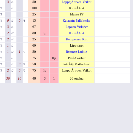
3
50
LappajÃ¤rven Veikot
/5
1
100
KirittÃ¤ret
/1
/1
25
Manse PP
/3
0
0
13
Kajaanin Pallokerho
/1
/3
/1
3
67
Lapuan VirkiÃ¤
/1
/5
2
80
Ip
KirittÃ¤ret
/2
2
25
Kempeleen Kiri
/1
/4
1
60
Lipottaret
/1
/1
1
1
50
Rauman Lukko
/1
/2
/2
1
75
IIp
PesÃ¤karhut
/2
/1
1
0
50
SeinÃ¤j Maila-Jussit
/2
/1
/2
2
0
75
Ip
LappajÃ¤rven Veikot
/3
/2
/2
36
10
48
3
1
26 ottelua