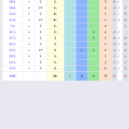
18.6.
S
1.
3
0
4
/1
16.6.
1V
1:
4
2
1
8
/2
14.6.
S
0:
1
1
0
8
/1
11.6.
1V
0:
1
1
0
4
/3
7.6.
S
1:
4
1
4
31.5.
S
2:
1
4
2
4
/3
27.5.
S
2
1
2
0
0
4
/3
25.5.
S
1.
3
2
0
4
/3
23.5.
1V
3.
1
1
4
2
0
4
/3
19.5.
S
1.
3
1
1
4
/1
14.5.
S
1.
3
1
1
4
/1
13.5.
S
2.
6
1
3
5
/1
YHT.
50:
1
9
9
79
21
12