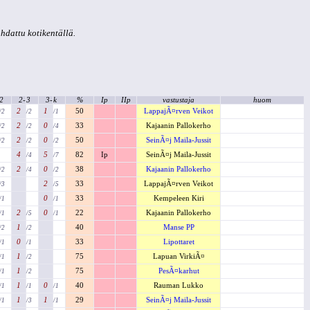
kohdattu kotikentällä.
2
2-
3
3-
k
%
Ip
IIp
vastustaja
huom
2
1
50
LappajÃ¤rven Veikot
/2
/2
/1
2
0
33
Kajaanin Pallokerho
/2
/2
/4
2
0
50
SeinÃ¤j Maila-Jussit
/2
/2
/2
4
5
82
Ip
SeinÃ¤j Maila-Jussit
/4
/7
2
0
38
Kajaanin Pallokerho
/2
/4
/2
2
33
LappajÃ¤rven Veikot
/3
/5
0
33
Kempeleen Kiri
/1
/1
2
0
22
Kajaanin Pallokerho
/1
/5
/1
1
40
Manse PP
/2
/2
0
33
Lipottaret
/1
/1
1
75
Lapuan VirkiÃ¤
/1
/2
1
75
PesÃ¤karhut
/1
/2
1
0
40
Rauman Lukko
/1
/1
/1
1
1
29
SeinÃ¤j Maila-Jussit
/1
/3
/1