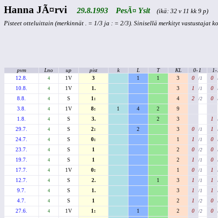
Hanna JÃ¤rvi
29.8.1993 PesÃ¤ Ysit
(ikä: 32 v 11 kk 9 p)
Pisteet otteluittain (merkinnät . = 1/3 ja : = 2/3). Sinisellä merkityt vastustajat 
pvm
Lno
up
pist
k
L
T
KL
0-
1
1-
12.8.
1V
3
1
1
3
0
0
4
/1
10.8.
1V
1.
3
1
0
4
/1
8.8.
S
1:
4
2
0
4
/2
3.8.
1V
8:
1
4
2
9
4
1.8.
S
3.
2
3
1
4
29.7.
S
2:
2
3
0
1
4
/1
24.7.
S
0:
1
1
0
4
/1
23.7.
S
1
2
0
0
4
/2
19.7.
S
1
2
1
0
4
/1
17.7.
1V
0:
1
0
1
4
/1
12.7.
S
2.
1
3
1
1
4
/1
9.7.
S
1.
3
1
1
4
/1
4.7.
S
1
2
1
0
4
/2
27.6.
1V
1:
1
2
0
0
4
/2