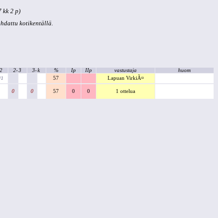
 kk 2 p)
kohdattu kotikentällä.
2
2-
3
3-
k
%
Ip
IIp
vastustaja
huom
57
Lapuan VirkiÃ¤
/1
0
0
57
0
0
1 ottelua