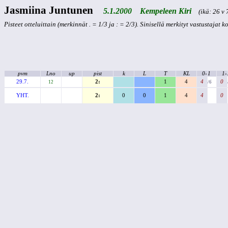
Jasmiina Juntunen
5.1.2000 Kempeleen Kiri
(ikä: 26 v 7
Pisteet otteluittain (merkinnät . = 1/3 ja : = 2/3). Sinisellä merkityt vastustajat 
pvm
Lno
up
pist
k
L
T
KL
0-
1
1-
29.7.
2:
1
4
4
0
12
/6
YHT.
2:
0
0
1
4
4
0