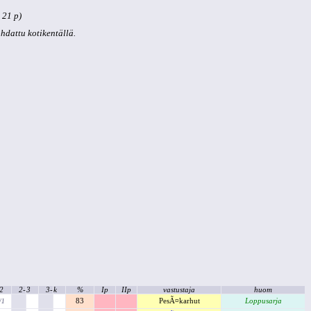
 21 p)
kohdattu kotikentällä.
2
2-
3
3-
k
%
Ip
IIp
vastustaja
huom
83
PesÃ¤karhut
Loppusarja
/1