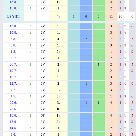
18.8.
2V
1:
4
4
9
/5
15.8.
2V
1
2
1
8
/1
LS YHT.
4:
0
0
0
11
10
0
13.8.
2V
1.
3
3
0
9
/3
10.8.
2V
1.
3
3
9
/3
8.8.
2V
4
2
7
3
1
9
/3
3.8.
2V
1.
3
2
0
9
/3
1.8.
2V
0:
1
1
0
5
/3
30.7.
2V
1
2
2
5
/2
26.7.
2V
2
1
2
1
1
9
/1
19.7.
2V
1
2
2
0
9
/3
16.7.
2V
1.
3
3
9
/4
12.7.
2V
2
1
3
2
0
9
/2
7.7.
2V
1.
3
3
9
/3
4.7.
2V
0:
1
1
0
9
/1
29.6.
2V
3.
1
1
4
1
1
9
/2
28.6.
2V
0.
0
9
18.6.
3P
1:
4
3
1
9
/4
17.6.
2V
0:
1
1
0
9
/1
14.6.
2V
1
2
2
0
9
/3
9.6.
2V
1
2
1
1
9
/2