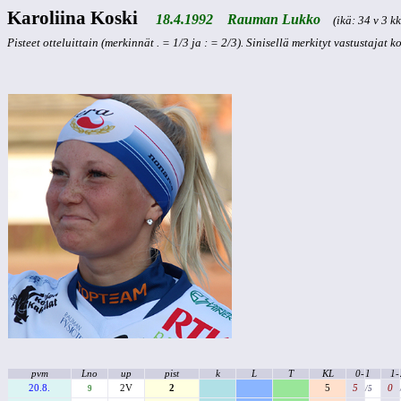
Karoliina Koski
18.4.1992 Rauman Lukko
(ikä: 34 v 3 kk
Pisteet otteluittain (merkinnät . = 1/3 ja : = 2/3). Sinisellä merkityt vastustajat 
pvm
Lno
up
pist
k
L
T
KL
0-
1
1-
20.8.
2V
2
5
5
0
9
/5