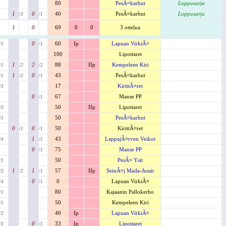
80
PesÃ¤karhut
Loppusarja
1
0
40
PesÃ¤karhut
Loppusarja
/3
/1
1
0
69
0
0
3 ottelua
0
60
Ip
Lapuan VirkiÃ¤
/1
/1
100
Lipottaret
1
2
88
IIp
Kempeleen Kiri
/1
/2
/2
1
0
43
PesÃ¤karhut
/1
/2
/1
17
KirittÃ¤ret
/3
0
67
Manse PP
/1
50
IIp
Lipottaret
/3
50
PesÃ¤karhut
/1
0
0
50
KirittÃ¤ret
/1
/1
1
43
LappajÃ¤rven Veikot
/4
/1
0
75
Manse PP
/1
50
PesÃ¤ Ysit
/1
1
1
57
IIp
SeinÃ¤j Maila-Jussit
/2
/2
/1
0
0
Lapuan VirkiÃ¤
/4
/1
80
Kajaanin Pallokerho
/1
50
Kempeleen Kiri
/1
40
Ip
Lapuan VirkiÃ¤
/2
0
33
Ip
Lipottaret
/3
/1