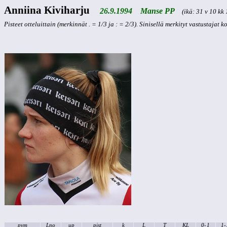
Anniina Kiviharju
26.9.1994 Manse PP
(ikä: 31 v 10 kk 
Pisteet otteluittain (merkinnät . = 1/3 ja : = 2/3). Sinisellä merkityt vastustajat 
pvm
Lno
up
pist
k
L
T
KL
0-
1
1-