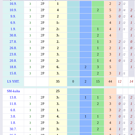
16.9.
2P
1
2
2
3
/2
10.9.
2P
4
2
5
3
2
3
/4
9.9.
2P
2
5
0
4
3
/2
6.9.
2P
1:
4
1
1
3
/2
1.9.
2P
2:
1
4
1
2
3
/1
30.8.
2P
3:
2
4
1
3
27.8.
2P
2.
1
3
2
0
3
/2
26.8.
2P
2
1
2
1
0
3
/1
23.8.
2P
3.
2
3
1
1
3
/2
20.8.
2P
2:
1
4
0
2
3
/1
18.8.
2P
6.
2
3
5
1
3
15.8.
2P
3.
2
3
1
3
/1
LS YHT.
35
0
2
15
44
12
14
SM-kulta
25
13.8.
2P
3:
1
1
5
0
2
7
/1
11.8.
2P
3.
2
3
0
1
3
/2
6.8.
2P
1.
3
2
1
3
/3
3.8.
2P
4.
1
1
7
0
2
3
/1
1.8.
2P
3:
2
4
1
2
3
/1
30.7.
2P
3:
2
4
1
3
3
/2