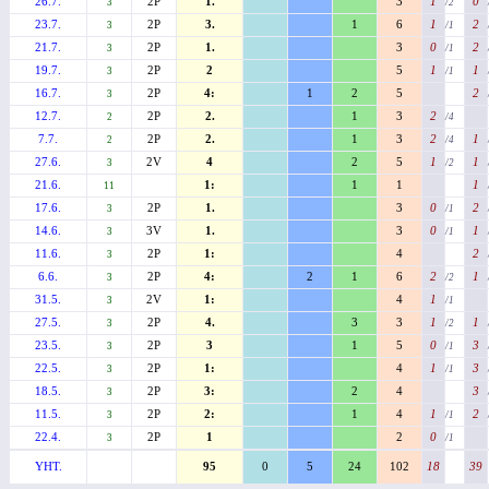
26.7.
2P
1.
3
1
0
3
/2
23.7.
2P
3.
1
6
1
2
3
/1
21.7.
2P
1.
3
0
2
3
/1
19.7.
2P
2
5
1
1
3
/1
16.7.
2P
4:
1
2
5
2
3
12.7.
2P
2.
1
3
2
2
/4
7.7.
2P
2.
1
3
2
1
2
/4
27.6.
2V
4
2
5
1
1
3
/2
21.6.
1:
1
1
1
11
17.6.
2P
1.
3
0
2
3
/1
14.6.
3V
1.
3
0
1
3
/1
11.6.
2P
1:
4
2
3
6.6.
2P
4:
2
1
6
2
1
3
/2
31.5.
2V
1:
4
1
3
/1
27.5.
2P
4.
3
3
1
1
3
/2
23.5.
2P
3
1
5
0
3
3
/1
22.5.
2P
1:
4
1
3
3
/1
18.5.
2P
3:
2
4
3
3
11.5.
2P
2:
1
4
1
2
3
/1
22.4.
2P
1
2
0
3
/1
YHT.
95
0
5
24
102
18
39