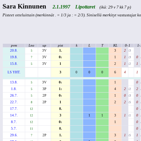
Sara Kinnunen
2.1.1997 Lipottaret
(ikä: 29 v 7 kk 7 p)
Pisteet otteluittain (merkinnät . = 1/3 ja : = 2/3). Sinisellä merkityt vastustajat 
pvm
Lno
up
pist
k
L
T
KL
0-
1
1-
20.8.
3V
1.
3
2
5
/3
19.8.
3V
0:
1
1
0
7
/3
15.8.
3V
1
2
1
1
5
/2
LS YHT.
3
0
0
0
6
4
1
13.8.
3V
0:
1
0
5
1.8.
3P
1:
4
2
2
5
/2
26.7.
2P
0:
1
0
0
5
/3
22.7.
2P
1
2
2
0
8
/5
17.7.
0.
0
12
14.7.
3
1
1
3
1
0
12
/1
8.7.
0:
1
0
12
5.7.
0.
0
11
29.6.
2P
1.
3
1
1
7
/5