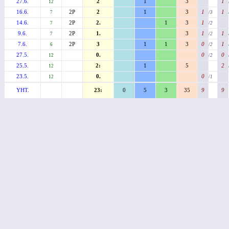
27.6.
2
1
3
1
12
16.6.
2P
2
1
3
1
1
7
/3
14.6.
2P
2.
1
3
1
7
/2
9.6.
2P
1.
3
1
1
7
/2
7.6.
2P
3
1
1
3
0
1
6
/2
27.5.
0.
0
0
12
/2
25.5.
2:
1
5
2
12
23.5.
0.
0
12
/1
YHT.
23:
0
5
3
35
9
9