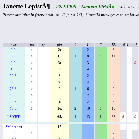
Janette LepistÃ¶
27.2.1996 Lapuan VirkiÃ¤
(ikä: 30 v 5 
Pisteet otteluittain (merkinnät . = 1/3 ja : = 2/3). Sinisellä merkityt vastustajat 
pvm
Lno
up
pist
k
L
T
KL
0-
1
1-
9.9.
2:
2
3
10
6.9.
13
1
8
3
11
10
2.9.
3:
3
4
0
10
1.9.
5
4
6
10
30.8.
3
2
4
10
27.8.
5.
4
7
10
26.8.
9
1
6
1
9
10
20.8.
3
2
4
10
19.8.
4.
2
1
5
10
15.8.
16.
2
10
3
15
10
LS YHT.
65.
4
43
8
68
0
0
SM-pronssi
15
13.8.
1:
1
2
10