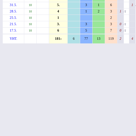
31.5.
5.
3
1
6
1
10
28.5.
4
1
2
3
1
10
/1
25.5.
1
2
10
21.5.
3.
3
3
0
10
/1
17.5.
6
5
7
0
10
/1
YHT.
181:
6
77
13
119
2
4