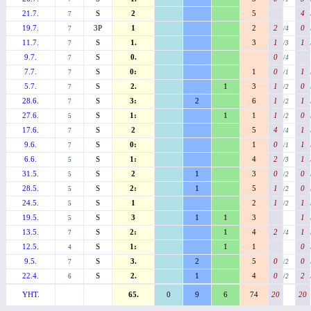
21.7.
S
2
5
4
7
19.7.
3P
1
2
2
0
7
/4
11.7.
S
1.
3
1
1
7
/3
9.7.
S
0.
0
7
/4
7.7.
S
0:
1
0
1
7
/1
5.7.
S
2.
1
3
1
0
7
/2
28.6.
S
3:
2
6
1
1
7
/2
27.6.
S
1:
1
1
1
0
5
/2
17.6.
S
2
5
4
1
7
/4
9.6.
S
0:
1
0
1
7
/1
6.6.
S
1:
4
2
1
5
/3
31.5.
S
2
1
3
0
0
5
/2
28.5.
S
2:
1
5
1
0
5
/2
24.5.
S
1
2
1
1
5
/2
19.5.
S
3
1
1
3
1
5
13.5.
S
2:
1
4
2
1
7
/4
12.5.
S
1:
1
1
0
4
9.5.
S
3.
2
5
0
0
7
/2
22.4.
S
2.
1
4
0
2
6
/2
YHT.
65.
0
9
6
74
20
20