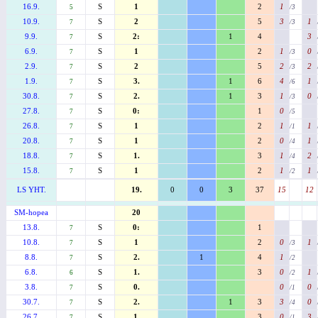
16.9.
S
1
2
1
5
/3
10.9.
S
2
5
3
1
7
/3
9.9.
S
2:
1
4
3
7
6.9.
S
1
2
1
0
7
/3
2.9.
S
2
5
2
2
7
/3
1.9.
S
3.
1
6
4
1
7
/6
30.8.
S
2.
1
3
1
0
7
/3
27.8.
S
0:
1
0
7
/5
26.8.
S
1
2
1
1
7
/1
20.8.
S
1
2
0
1
7
/4
18.8.
S
1.
3
1
2
7
/4
15.8.
S
1
2
1
1
7
/2
LS YHT.
19.
0
0
3
37
15
12
SM-hopea
20
13.8.
S
0:
1
7
10.8.
S
1
2
0
1
7
/3
8.8.
S
2.
1
4
1
7
/2
6.8.
S
1.
3
0
1
6
/2
3.8.
S
0.
0
0
7
/1
30.7.
S
2.
1
3
3
0
7
/4
26.7.
S
1.
3
0
3
7
/1