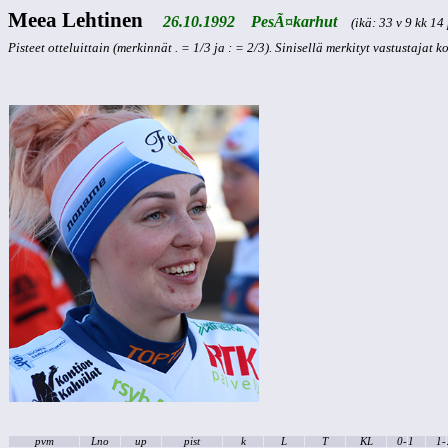
Meea Lehtinen
26.10.1992 PesÃ¤karhut
(ikä: 33 v 9 kk 14 
Pisteet otteluittain (merkinnät . = 1/3 ja : = 2/3). Sinisellä merkityt vastustajat 
pvm
Lno
up
pist
k
L
T
KL
0-
1
1-