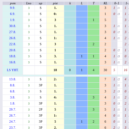
pvm
Lno
up
pist
k
L
T
KL
0-
1
1-
9.9.
S
1.
3
1
1
3
/1
6.9.
S
0:
1
0
1
3
/3
1.9.
S
3
1
5
3
3
30.8.
S
1.
3
1
1
3
/1
27.8.
S
1.
3
0
3
3
/2
26.8.
S
1:
4
1
2
3
/1
22.8.
S
3
2
2
2
3
20.8.
S
1
2
0
1
3
/2
18.8.
S
3.
1
1
4
1
0
3
/3
16.8.
S
1.
3
1
2
3
/1
LS YHT.
18
0
1
4
30
5
16
13.8.
S
2:
7
1
4
3
/2
8.8.
3P
1.
3
1
1
3
/1
6.8.
S
1.
3
2
0
3
/3
3.8.
S
4:
3
4
1
2
3
/1
1.8.
3P
1.
3
0
2
3
/3
29.7.
2P
5
3
5
1
1
3
/1
26.7.
3P
1:
4
0
1
3
/1
24.7.
3P
5
1
2
6
0
1
3
/1
23.7.
3P
2.
6
2
3
3
/2