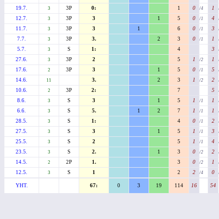
19.7.
3P
0:
1
0
1
3
/4
12.7.
3P
3
1
5
0
4
3
/1
11.7.
3P
3
1
6
0
3
3
/1
7.7.
3P
3.
2
3
0
1
3
/1
5.7.
S
1:
4
3
3
27.6.
3P
2
5
1
1
3
/2
17.6.
3P
3
1
5
0
5
2
/1
14.6.
3.
2
3
1
2
11
/2
10.6.
3P
2:
7
5
2
8.6.
S
3
1
5
1
1
3
/1
6.6.
S
5.
1
2
7
1
1
3
/1
28.5.
S
1:
4
0
2
3
/1
27.5.
S
3
1
5
1
3
3
/1
25.5.
S
2
5
1
4
3
/1
23.5.
S
2.
1
3
0
2
3
/2
14.5.
2P
1.
3
0
1
2
/2
12.5.
S
1
2
2
0
3
/4
YHT.
67:
0
3
19
114
16
54