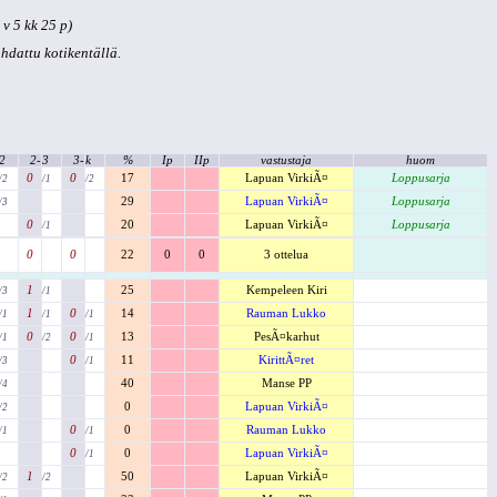
v 5 kk 25 p)
kohdattu kotikentällä.
2
2-
3
3-
k
%
Ip
IIp
vastustaja
huom
0
0
17
Lapuan VirkiÃ¤
Loppusarja
/2
/1
/2
29
Lapuan VirkiÃ¤
Loppusarja
/3
0
20
Lapuan VirkiÃ¤
Loppusarja
/1
0
0
22
0
0
3 ottelua
1
25
Kempeleen Kiri
/3
/1
1
0
14
Rauman Lukko
/1
/1
/1
0
0
13
PesÃ¤karhut
/1
/2
/1
0
11
KirittÃ¤ret
/3
/1
40
Manse PP
/4
0
Lapuan VirkiÃ¤
/2
0
0
Rauman Lukko
/1
/1
0
0
Lapuan VirkiÃ¤
/1
1
50
Lapuan VirkiÃ¤
/2
/2