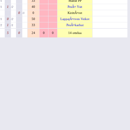
33
Manse PP
/1
1
40
PesÃ¤ Ysit
/1
/2
0
0
KirittÃ¤ret
/1
0
50
LappajÃ¤rven Veikot
/1
/2
1
33
PesÃ¤karhut
/2
/1
5
0
24
0
0
14 ottelua