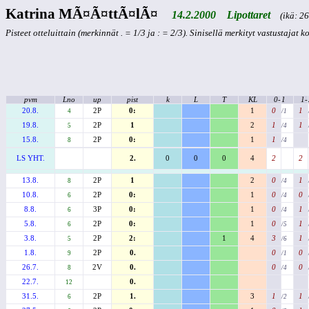
Katrina MÃ¤Ã¤ttÃ¤lÃ¤
14.2.2000 Lipottaret
(ikä: 26 
Pisteet otteluittain (merkinnät . = 1/3 ja : = 2/3). Sinisellä merkityt vastustajat 
pvm
Lno
up
pist
k
L
T
KL
0-
1
1-
20.8.
2P
0:
1
0
1
4
/1
19.8.
2P
1
2
1
1
5
/4
15.8.
2P
0:
1
1
8
/4
LS YHT.
2.
0
0
0
4
2
2
13.8.
2P
1
2
0
1
8
/4
10.8.
2P
0:
1
0
0
6
/4
8.8.
3P
0:
1
0
1
6
/4
5.8.
2P
0:
1
0
1
6
/5
3.8.
2P
2:
1
4
3
1
5
/6
1.8.
2P
0.
0
0
9
/1
26.7.
2V
0.
0
0
8
/4
22.7.
0.
12
31.5.
2P
1.
3
1
1
6
/2