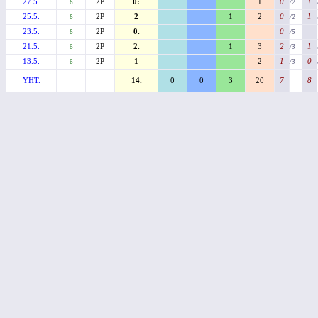
27.5.
2P
0:
1
0
1
6
/2
25.5.
2P
2
1
2
0
1
6
/2
23.5.
2P
0.
0
6
/5
21.5.
2P
2.
1
3
2
1
6
/3
13.5.
2P
1
2
1
0
6
/3
YHT.
14.
0
0
3
20
7
8