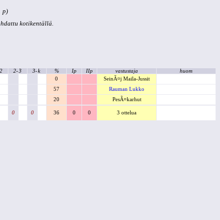
 p)
kohdattu kotikentällä.
2
2-
3
3-
k
%
Ip
IIp
vastustaja
huom
0
SeinÃ¤j Maila-Jussit
57
Rauman Lukko
20
PesÃ¤karhut
0
0
36
0
0
3 ottelua