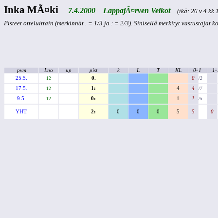
Inka MÃ¤ki
7.4.2000 LappajÃ¤rven Veikot
(ikä: 26 v 4 kk 1
Pisteet otteluittain (merkinnät . = 1/3 ja : = 2/3). Sinisellä merkityt vastustajat 
pvm
Lno
up
pist
k
L
T
KL
0-
1
1-
25.5.
0.
0
12
/2
17.5.
1:
4
4
12
/7
9.5.
0:
1
1
12
/5
YHT.
2:
0
0
0
5
5
0